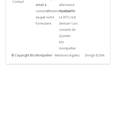
Contact
email à
alternance
contact@btsmontpellier.fr
Montpellier
ou par
notre
Le BTS c’est
formulaire.
demain ! Les
conseils de
Quentin
bts
montpellier
© Copyright Bts Montpellier -
Mentions légales
Design EOXIA