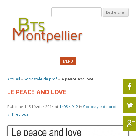
Rechercher :
Skip to content
MENU
Accueil
»
Sociostyle de prof
»
le peace and love
LE PEACE AND LOVE
Published
15 février 2014
at
1406 × 912
in
Sociostyle de prof
.
← Previous