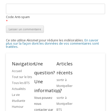
Code Anti-spam
*
Ce site utilise Akismet pour réduire les indésirables.
En savoir
plus sur la façon dont les données de vos commentaires sont
traitées
.
Navigation
Une
Articles
Accueil
question?
récents
Tout sur le bts
sortir à
Une
Tous les BTS
Montpellier
Actualités
information?
bis
La vie
Vous pouvez
sortir à
étudiante
nous
Montpellier
Humour
contacter par
BTS